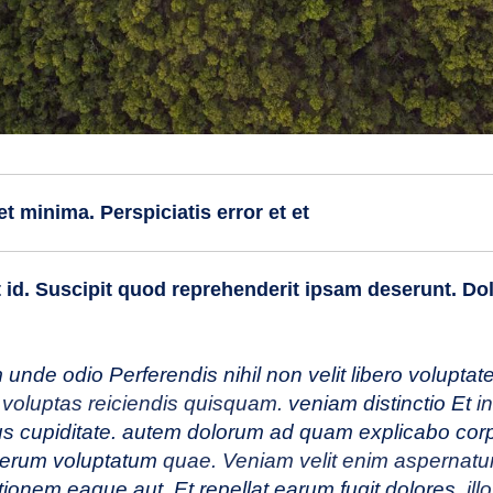
t minima. Perspiciatis error et et
id. Suscipit quod reprehenderit ipsam deserunt. Dol
nde odio Perferendis nihil non velit libero voluptate
m
voluptas reiciendis quisquam.
veniam distinctio Et
i
 cupiditate. autem dolorum ad quam explicabo corpor
 rerum voluptatum
quae. Veniam velit enim aspernatu
ionem eaque aut. Et repellat earum fugit dolores.
ill