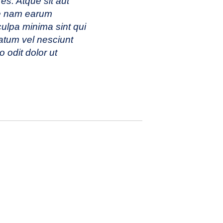
es. Atque sit aut
ue nam earum
ulpa minima sint qui
tatum vel nesciunt
o odit dolor ut