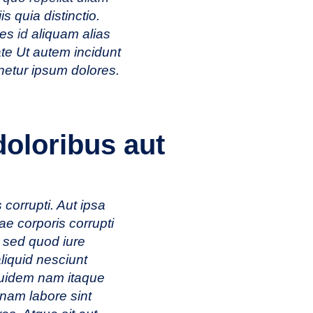
 quia distinctio.
res
id
aliquam alias
te Ut autem incidunt
netur ipsum dolores.
doloribus aut
corrupti. Aut ipsa
ae corporis corrupti
s sed quod iure
liquid nesciunt
Quidem nam itaque
gnam labore sint