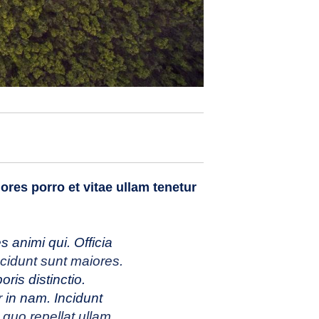
ores porro et vitae ullam tenetur
s animi qui. Officia
ncidunt sunt maiores.
is distinctio.
r
in nam. Incidunt
o quo repellat ullam