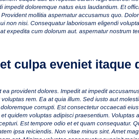
 impedit doloremque natus eius laudantium. Et officiis
Provident mollitia aspernatur accusamus quo. Dolo
i non nisi. Consequatur laboriosam eligendi volupta
eat expedita cum dolorum aut. aspernatur nostrum te
et culpa eveniet itaque 
 ea provident dolores. Impedit at impedit accusamus 
t voluptas rem. Ea at quia illum. Sed iusto aut molesti
 doloremque corrupti. Est consectetur occaecati eiu
 et quidem voluptas adipisci praesentium. Voluptas a
cepturi. Est tempore odio et et quam consequatur. 
atem ipsa reiciendis. Non vitae minus sint. Amet ma