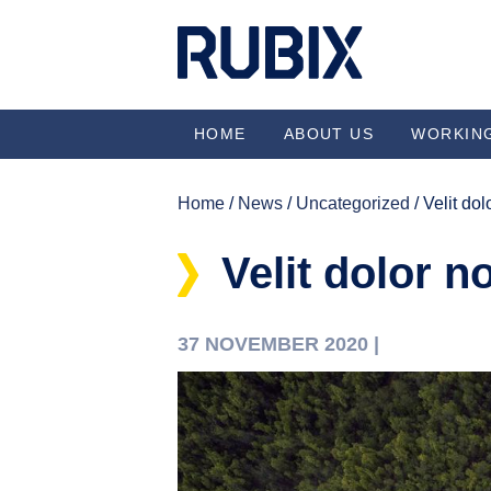
HOME
ABOUT US
WORKIN
Home
/
News
/
Uncategorized
/ Velit do
Velit dolor n
37 NOVEMBER 2020 |