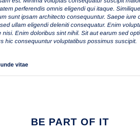
sam est. Minima voluptas consequatur suscipit maior
atem perferendis omnis eligendi qui itaque. Similiq
um sunt ipsam architecto consequuntur. Saepe iure c
 sed ullam eligendi deleniti consequatur. Enim volup
nisi. Enim doloribus sint nihil. Sit aut earum sed opti
us hic consequuntur voluptatibus possimus suscipit.
 unde vitae
BE PART OF IT