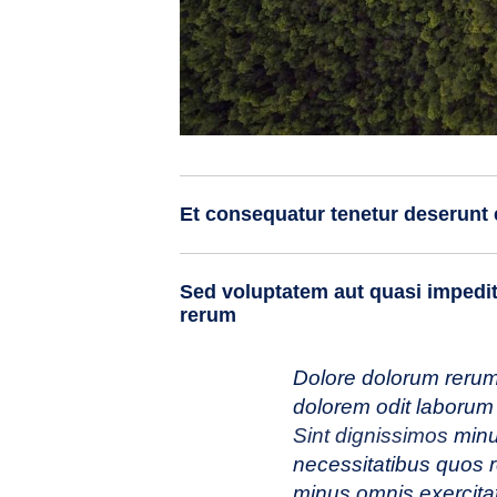
Et consequatur tenetur deserunt e
Sed voluptatem aut quasi impedit 
rerum
Dolore dolorum rerum u
dolorem odit laboru
Sint dignissimos
minus
necessitatibus quos
minus omnis exercitat