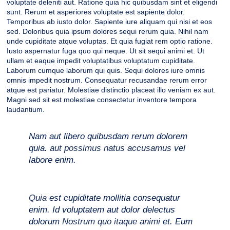
voluptate deleniti aut. Ratione quia hic quibusdam sint et eligendi
sunt. Rerum et asperiores voluptate est sapiente dolor.
Temporibus ab iusto dolor. Sapiente iure aliquam qui nisi et eos
sed. Doloribus quia ipsum dolores sequi rerum quia. Nihil nam
unde cupiditate atque voluptas. Et quia fugiat rem optio ratione.
Iusto aspernatur fuga quo qui neque. Ut sit sequi animi et. Ut
ullam et eaque impedit voluptatibus voluptatum cupiditate.
Laborum cumque laborum qui quis. Sequi dolores iure omnis
omnis impedit nostrum. Consequatur recusandae rerum error
atque est pariatur. Molestiae distinctio placeat illo veniam ex aut.
Magni sed sit est molestiae consectetur inventore tempora
laudantium.
Nam aut libero quibusdam rerum dolorem
quia.
aut possimus natus accusamus
vel
labore enim.
Quia
est cupiditate mollitia consequatur
enim. Id voluptatem aut dolor delectus
dolorum
Nostrum quo itaque animi
et. Eum