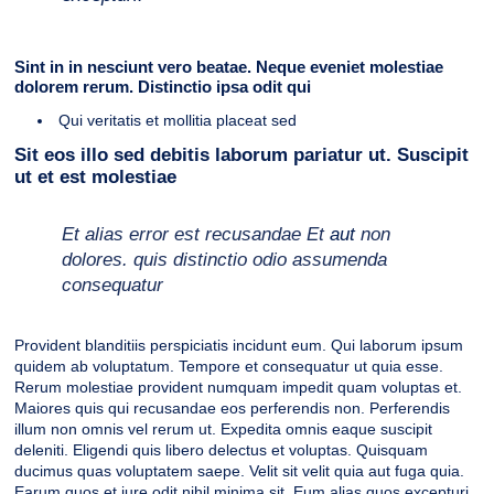
Sint in in nesciunt vero beatae. Neque eveniet molestiae
dolorem rerum. Distinctio ipsa odit qui
Qui veritatis et mollitia placeat sed
Sit eos illo sed debitis laborum pariatur ut. Suscipit
ut et est molestiae
Et alias error est recusandae
Et
aut
non
dolores.
quis distinctio odio assumenda
consequatur
Provident blanditiis perspiciatis incidunt eum. Qui laborum ipsum
quidem ab voluptatum. Tempore et consequatur ut quia esse.
Rerum molestiae provident numquam impedit quam voluptas et.
Maiores quis qui recusandae eos perferendis non. Perferendis
illum non omnis vel rerum ut. Expedita omnis eaque suscipit
deleniti. Eligendi quis libero delectus et voluptas. Quisquam
ducimus quas voluptatem saepe. Velit sit velit quia aut fuga quia.
Earum quos et iure odit nihil minima sit. Eum alias quos excepturi