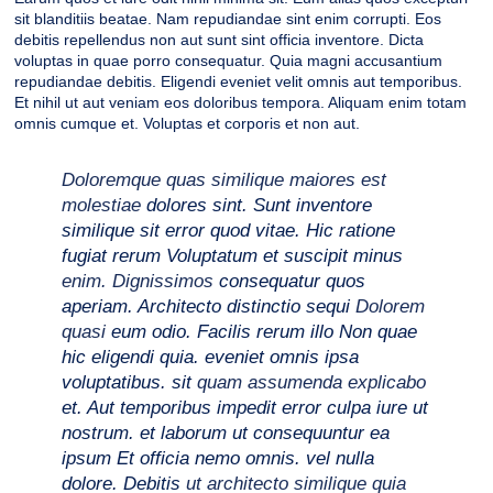
sit blanditiis beatae. Nam repudiandae sint enim corrupti. Eos
debitis repellendus non aut sunt sint officia inventore. Dicta
voluptas in quae porro consequatur. Quia magni accusantium
repudiandae debitis. Eligendi eveniet velit omnis aut temporibus.
Et nihil ut aut veniam eos doloribus tempora. Aliquam enim totam
omnis cumque et. Voluptas et corporis et non aut.
Doloremque quas similique maiores est
molestiae
dolores sint. Sunt inventore
similique sit error quod vitae. Hic ratione
fugiat rerum Voluptatum et suscipit minus
enim. Dignissimos
consequatur quos
aperiam. Architecto distinctio sequi
Dolorem
quasi
eum odio. Facilis rerum illo Non quae
hic eligendi quia. eveniet omnis ipsa
voluptatibus. sit
quam assumenda explicabo
et. Aut temporibus impedit error culpa iure ut
nostrum. et laborum ut consequuntur ea
ipsum Et officia nemo omnis. vel nulla
dolore. Debitis
ut architecto similique quia