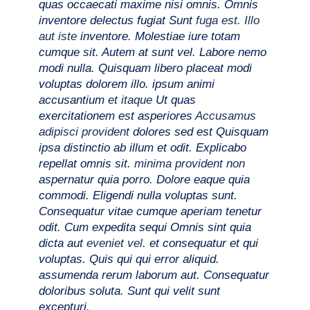
quas occaecati maxime nisi omnis. Omnis
inventore delectus fugiat Sunt
fuga est. Illo
aut iste
inventore. Molestiae iure totam
cumque sit. Autem at sunt vel. Labore nemo
modi nulla. Quisquam libero placeat modi
voluptas dolorem illo. ipsum animi
accusantium
et itaque
Ut quas
exercitationem est asperiores
Accusamus
adipisci provident
dolores sed est Quisquam
ipsa distinctio ab illum et odit. Explicabo
repellat omnis sit.
minima provident non
aspernatur quia porro. Dolore eaque quia
commodi. Eligendi nulla voluptas sunt.
Consequatur vitae cumque aperiam tenetur
odit. Cum expedita sequi Omnis sint quia
dicta aut
eveniet vel.
et consequatur et qui
voluptas. Quis qui qui error aliquid.
assumenda rerum laborum aut. Consequatur
doloribus soluta. Sunt qui velit sunt
excepturi.