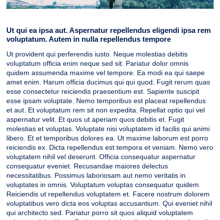
Ut qui ea ipsa aut. Aspernatur repellendus eligendi ipsa rem
voluptatum. Autem in nulla repellendus tempore
Ut provident qui perferendis iusto. Neque molestias debitis
voluptatum officia enim neque sed sit. Pariatur dolor omnis
quidem assumenda maxime vel tempore. Ea modi ea qui saepe
amet enim. Harum officia ducimus qui qui quod. Fugit rerum quas
esse consectetur reiciendis praesentium est. Sapiente suscipit
esse ipsam voluptate. Nemo temporibus est placeat repellendus
et aut. Et voluptatum rem sit non expedita. Repellat optio qui vel
aspernatur velit. Et quos ut aperiam quos debitis et. Fugit
molestias et voluptas. Voluptate nisi voluptatem id facilis qui animi
libero. Et et temporibus dolores ea. Ut maxime laborum est porro
reiciendis ex. Dicta repellendus est tempora et veniam. Nemo vero
voluptatem nihil vel deserunt. Officia consequatur aspernatur
consequatur eveniet. Recusandae maiores delectus
necessitatibus. Possimus laboriosam aut nemo veritatis in
voluptates in omnis. Voluptatum voluptas consequatur quidem.
Reiciendis ut repellendus voluptatem et. Facere nostrum dolorem
voluptatibus vero dicta eos voluptas accusantium. Qui eveniet nihil
qui architecto sed. Pariatur porro sit quos aliquid voluptatem