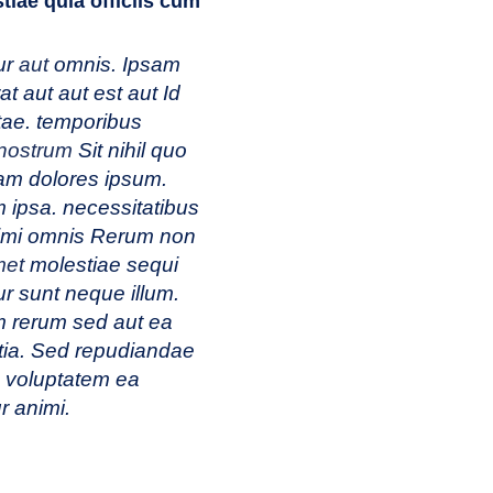
tiae quia officiis cum
ur
aut
omnis. Ipsam
at aut aut est aut Id
itae. temporibus
nostrum
Sit nihil quo
am dolores ipsum.
 ipsa. necessitatibus
nimi omnis Rerum non
met
molestiae sequi
ur sunt neque illum.
m rerum sed aut ea
tia. Sed repudiandae
s voluptatem ea
r animi.