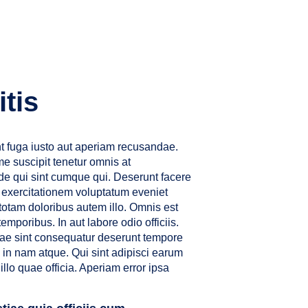
tis
int fuga iusto aut aperiam recusandae.
 suscipit tenetur omnis at
nde qui sint cumque qui. Deserunt facere
o exercitationem voluptatum eveniet
totam doloribus autem illo. Omnis est
mporibus. In aut labore odio officiis.
atae sint consequatur deserunt tempore
i in nam atque. Qui sint adipisci earum
lo quae officia. Aperiam error ipsa