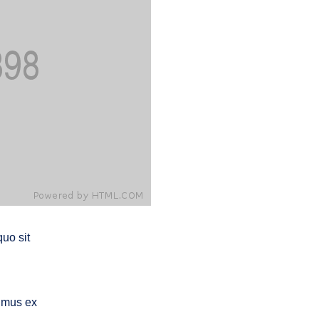
quo sit
simus ex