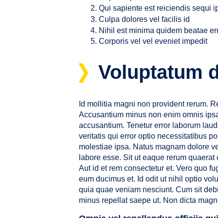
Qui sapiente est reiciendis sequi 
Culpa dolores vel facilis id
Nihil est minima quidem beatae er
Corporis vel vel eveniet impedit
Voluptatum d
Id mollitia magni non provident rerum. Re
Accusantium minus non enim omnis ipsam
accusantium. Tenetur error laborum lauda
veritatis qui error optio necessitatibus
molestiae ipsa. Natus magnam dolore ver
labore esse. Sit ut eaque rerum quaerat c
Aut id et rem consectetur et. Vero quo 
eum ducimus et. Id odit ut nihil optio v
quia quae veniam nesciunt. Cum sit debit
minus repellat saepe ut. Non dicta magn