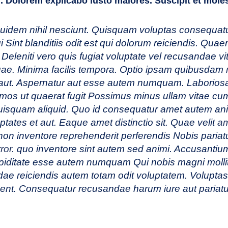
i. Dolorem explicabo iusto maiores. Suscipit et moles
idem nihil nesciunt. Quisquam voluptas consequat
Sint blanditiis odit est qui dolorum reiciendis. Quaer
o Deleniti vero quis fugiat voluptate vel recusandae v
uae. Minima facilis tempora. Optio ipsam quibusdam
 aut. Aspernatur aut esse autem numquam. Laborios
mos ut quaerat fugit Possimus minus ullam vitae cum
quisquam aliquid. Quo id consequatur amet autem a
ptates et aut. Eaque amet distinctio sit. Quae velit
a
a non inventore reprehenderit perferendis Nobis pariat
ror.
quo inventore sint autem sed animi. Accusantiu
upiditate esse autem numquam Qui nobis magni molli
dae reiciendis autem totam odit voluptatem. Volupta
dent. Consequatur recusandae harum iure aut pariatu