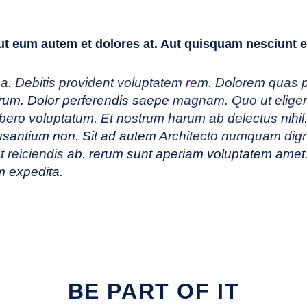
 aut eum autem et dolores at. Aut quisquam nesciunt
a. Debitis provident
voluptatem rem. Dolorem quas p
orum. Dolor perferendis saepe
magnam. Quo ut
elige
ibero
voluptatum. Et nostrum harum ab delectus nihi
usantium non. Sit ad autem
Architecto numquam dig
t reiciendis
ab. rerum sunt aperiam voluptatem amet
m expedita.
BE PART OF IT