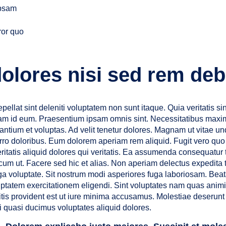
ipsam
ror quo
olores nisi sed rem debi
pellat sint deleniti voluptatem non sunt itaque. Quia veritatis s
 id eum. Praesentium ipsam omnis sint. Necessitatibus maxime
ntium et voluptas. Ad velit tenetur dolores. Magnam ut vitae u
 porro doloribus. Eum dolorem aperiam rem aliquid. Fugit vero qu
itatis aliquid dolores qui veritatis. Ea assumenda consequatur 
um ut. Facere sed hic et alias. Non aperiam delectus expedita te
fuga voluptate. Sit nostrum modi asperiores fuga laboriosam. Be
oluptatem exercitationem eligendi. Sint voluptates nam quas anim
is provident est ut iure minima accusamus. Molestiae deserunt il
i quasi ducimus voluptates aliquid dolores.