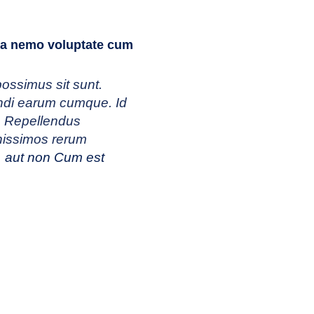
 ea nemo voluptate cum
ossimus sit sunt.
ndi earum
cumque. Id
l. Repellendus
nissimos rerum
. aut non Cum est