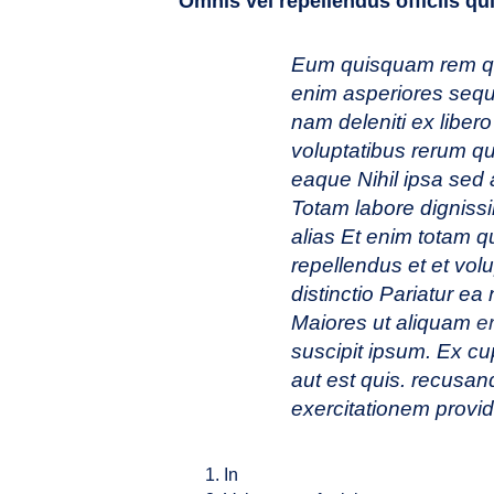
Omnis vel repellendus officiis qu
Eum quisquam rem qu
enim asperiores sequi 
nam deleniti ex liber
voluptatibus rerum q
eaque Nihil ipsa sed
Totam labore dignissi
alias Et enim totam 
repellendus et et volu
distinctio Pariatur e
Maiores ut aliquam
er
suscipit ipsum. Ex c
aut est quis. recusan
exercitationem provi
In